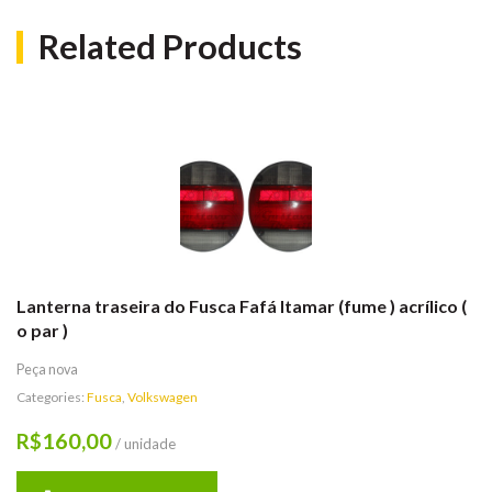
Related Products
Lanterna traseira do Fusca Fafá Itamar (fume ) acrílico (
o par )
Peça nova
Categories:
Fusca
,
Volkswagen
160,00
R$
/ unidade