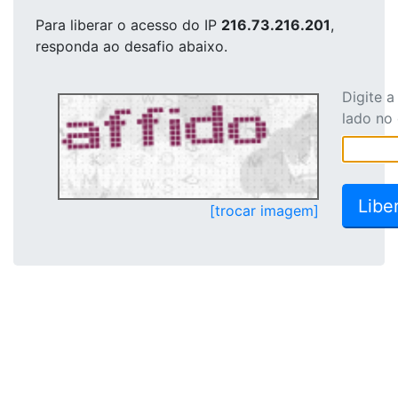
Para liberar o acesso
do IP
216.73.216.201
,
responda ao desafio abaixo.
Digite 
lado no
[trocar imagem]