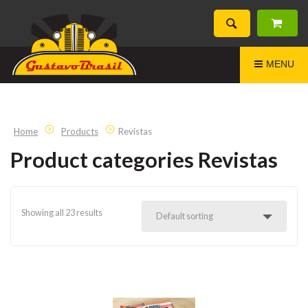
MENU
Home
Products
Revistas
Product categories Revistas
Showing all 23 results
Default sorting