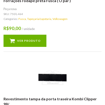
Forrações rodapé preta Fusca ( O par )
Peça nova
SKU:
750/L-464
Categories:
Fusca
,
Tapeçaria/capotaria
,
Volkswagen
90,00
R$
/ unidade
VER PRODUTO
Revestimento tampa da porta traseira Kombi Clipper
98/…