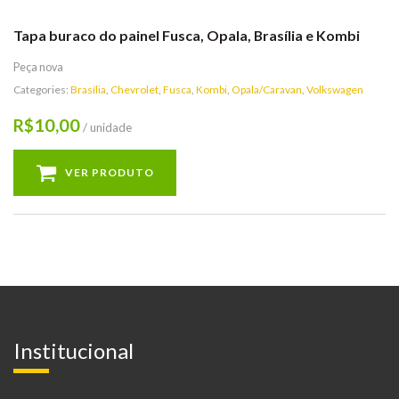
Tapa buraco do painel Fusca, Opala, Brasília e Kombi
Peça nova
Categories:
Brasília
,
Chevrolet
,
Fusca
,
Kombi
,
Opala/Caravan
,
Volkswagen
10,00
R$
/ unidade
VER PRODUTO
Institucional