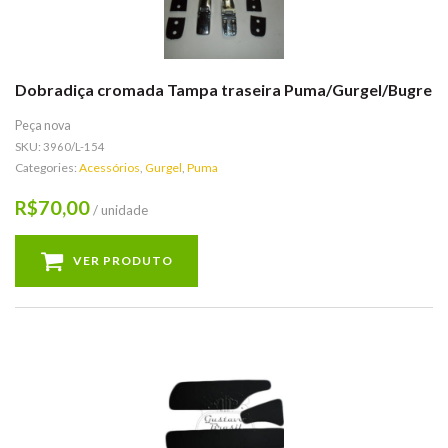
Dobradiça cromada Tampa traseira Puma/Gurgel/Bugre
Peça nova
SKU:
3960/L-154
Categories:
Acessórios
,
Gurgel
,
Puma
70,00
R$
/ unidade
VER PRODUTO