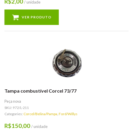
2,00
R$
/ unidade
VER PRODUTO
Tampa combustível Corcel 73/77
Peça nova
SKU:
972/L-211
Categories:
Corcel/Belina/Pampa
,
Ford/Willys
150,00
R$
/ unidade