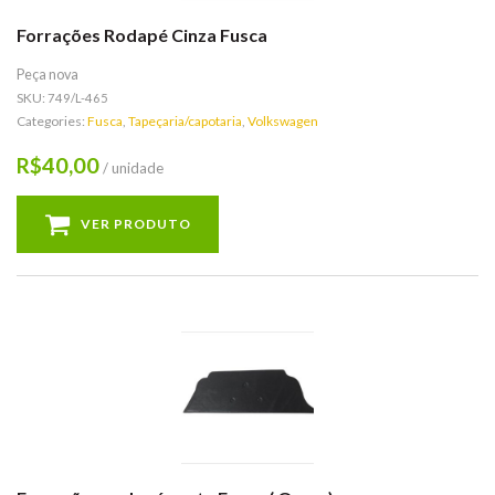
Forrações Rodapé Cinza Fusca
Peça nova
SKU:
749/L-465
Categories:
Fusca
,
Tapeçaria/capotaria
,
Volkswagen
40,00
R$
/ unidade
VER PRODUTO