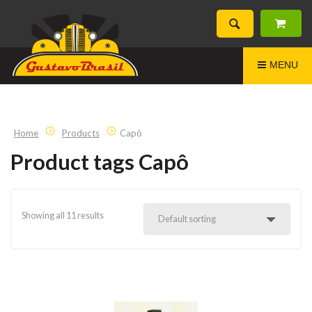
MENU
Home
Products
Capô
Product tags Capô
Showing all 11 results
Default sorting