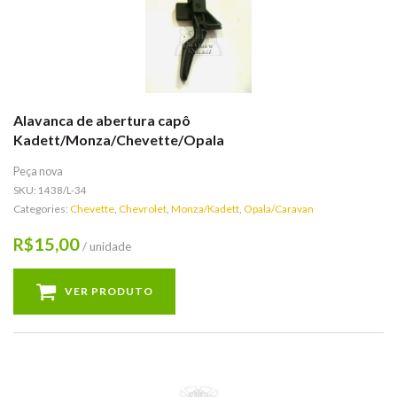
Alavanca de abertura capô
Kadett/Monza/Chevette/Opala
Peça nova
SKU:
1438/L-34
Categories:
Chevette
,
Chevrolet
,
Monza/Kadett
,
Opala/Caravan
15,00
R$
/ unidade
VER PRODUTO