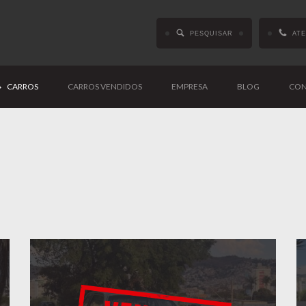
PESQUISAR
AT
CARROS
CARROS VENDIDOS
EMPRESA
BLOG
CON