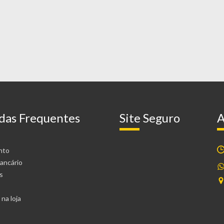
das Frequentes
Site Seguro
A
nto
ancário
s
na loja