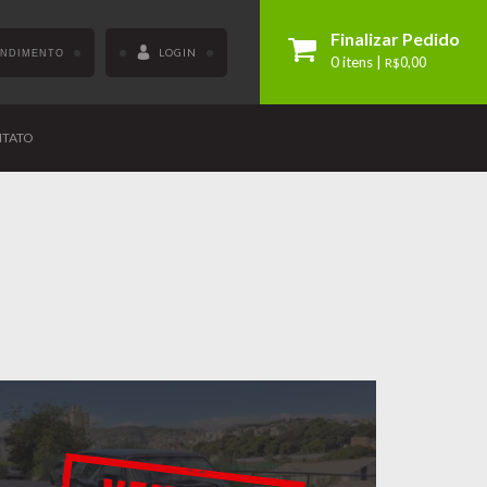
Finalizar Pedido
LOGIN
ENDIMENTO
0 itens |
R$
0,00
TATO