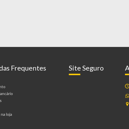
das Frequentes
Site Seguro
A
nto
ancário
s
na loja