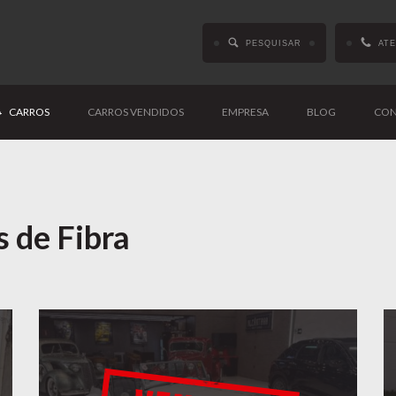
PESQUISAR
AT
CARROS
CARROS VENDIDOS
EMPRESA
BLOG
CON
 de Fibra