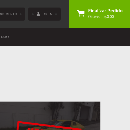
Finalizar Pedido
LOGIN
ENDIMENTO
0 itens |
R$
0,00
TATO