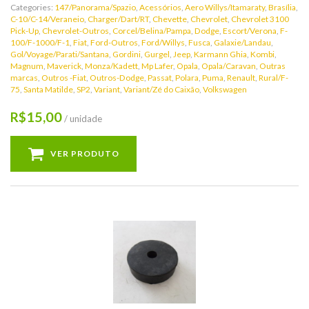
Categories:
147/Panorama/Spazio
,
Acessórios
,
Aero Willys/Itamaraty
,
Brasília
,
C-10/C-14/Veraneio
,
Charger/Dart/RT
,
Chevette
,
Chevrolet
,
Chevrolet 3100
Pick-Up
,
Chevrolet-Outros
,
Corcel/Belina/Pampa
,
Dodge
,
Escort/Verona
,
F-
100/F-1000/F-1
,
Fiat
,
Ford-Outros
,
Ford/Willys
,
Fusca
,
Galaxie/Landau
,
Gol/Voyage/Parati/Santana
,
Gordini
,
Gurgel
,
Jeep
,
Karmann Ghia
,
Kombi
,
Magnum
,
Maverick
,
Monza/Kadett
,
Mp Lafer
,
Opala
,
Opala/Caravan
,
Outras
marcas
,
Outros -Fiat
,
Outros-Dodge
,
Passat
,
Polara
,
Puma
,
Renault
,
Rural/F-
75
,
Santa Matilde
,
SP2
,
Variant
,
Variant/Zé do Caixão
,
Volkswagen
15,00
R$
/ unidade
VER PRODUTO