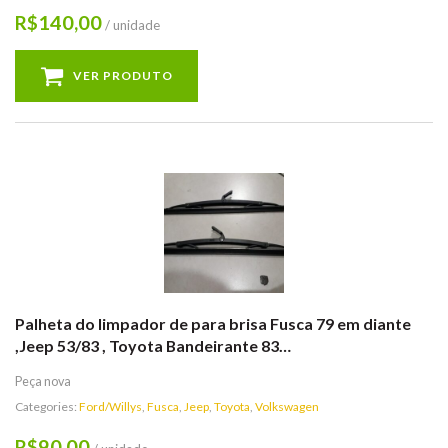
140,00
R$
/ unidade
VER PRODUTO
Palheta do limpador de para brisa Fusca 79 em diante
,Jeep 53/83 , Toyota Bandeirante 83…
Peça nova
Categories:
Ford/Willys
,
Fusca
,
Jeep
,
Toyota
,
Volkswagen
90,00
R$