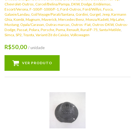
Chevrolet-Outros
,
Corcel/Belina/Pampa
,
DKW
,
Dodge
,
Emblemas
,
Escort/Verona
,
F-100/F-1000/F-1
,
Ford-Outros
,
Ford/Willys
,
Fusca
,
Galaxie/Landau
,
Gol/Voyage/Parati/Santana
,
Gordini
,
Gurgel
,
Jeep
,
Karmann
Ghia
,
Kombi
,
Magnum
,
Maverick
,
Mercedes Benz
,
Monza/Kadett
,
Mp Lafer
,
Mustang
,
Opala/Caravan
,
Outras marcas
,
Outros -Fiat
,
Outros-DKW
,
Outros-
Dodge
,
Passat
,
Polara
,
Porsche
,
Puma
,
Renault
,
Rural/F-75
,
Santa Matilde
,
Simca
,
SP2
,
Toyota
,
Variant/Zé do Caixão
,
Volkswagen
50,00
R$
/ unidade
VER PRODUTO