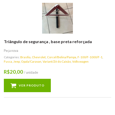
Triângulo de segurança , base preta reforçada
Peça nova
Categories:
Brasília
,
Chevrolet
,
Corcel/Belina/Pampa
,
F-100/F-1000/F-1
,
Fusca
,
Jeep
,
Opala/Caravan
,
Variant/Zé do Caixão
,
Volkswagen
20,00
R$
/ unidade
VER PRODUTO