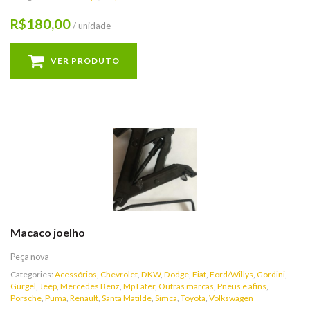
180,00
R$
/ unidade
VER PRODUTO
Macaco joelho
Peça nova
Categories:
Acessórios
,
Chevrolet
,
DKW
,
Dodge
,
Fiat
,
Ford/Willys
,
Gordini
,
Gurgel
,
Jeep
,
Mercedes Benz
,
Mp Lafer
,
Outras marcas
,
Pneus e afins
,
Porsche
,
Puma
,
Renault
,
Santa Matilde
,
Simca
,
Toyota
,
Volkswagen