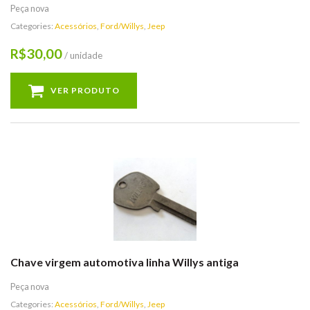
Peça nova
Categories:
Acessórios
,
Ford/Willys
,
Jeep
30,00
R$
/ unidade
VER PRODUTO
Chave virgem automotiva linha Willys antiga
Peça nova
Categories:
Acessórios
,
Ford/Willys
,
Jeep