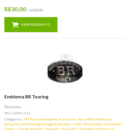
30,00
R$
/ unidade
VER PRODUTO
Emblema BR Touring
Peça nova
SKU:
2309/L-676
Categories:
147/Panorama/Spazio
,
Acessórios
,
Aero Willys/Itamaraty
,
Belcar/Fissore/Vemag/Vemaguet
,
Brasília
,
C-10/C-14/Veraneio
,
Caminhões/
Ônibus
,
Charger/Dart/RT
,
Chevette
,
Chevrolet
,
Chevrolet 3100 Pick-Up
,