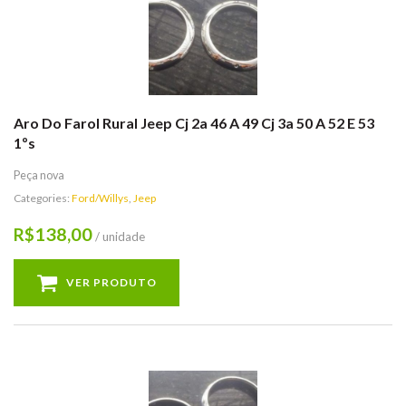
Aro Do Farol Rural Jeep Cj 2a 46 A 49 Cj 3a 50 A 52 E 53
1ºs
Peça nova
Categories:
Ford/Willys
,
Jeep
138,00
R$
/ unidade
VER PRODUTO