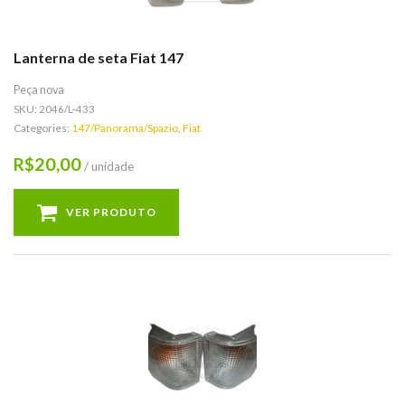
Lanterna de seta Fiat 147
Peça nova
SKU:
2046/L-433
Categories:
147/Panorama/Spazio
,
Fiat
20,00
R$
/ unidade
VER PRODUTO