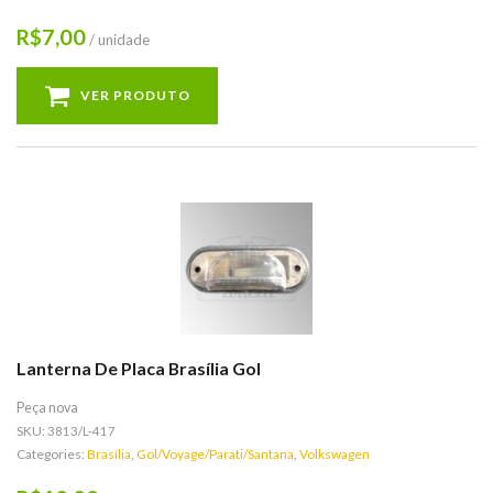
7,00
R$
/ unidade
VER PRODUTO
Lanterna De Placa Brasília Gol
Peça nova
SKU:
3813/L-417
Categories:
Brasília
,
Gol/Voyage/Parati/Santana
,
Volkswagen