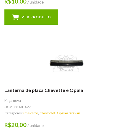
10,00
R$
/ unidade
VER PRODUTO
Lanterna de placa Chevette e Opala
Peça nova
SKU:
3814/L-427
Categories:
Chevette
,
Chevrolet
,
Opala/Caravan
20,00
R$
/ unidade