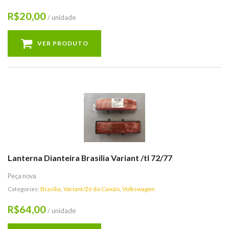
20,00
R$
/ unidade
VER PRODUTO
Lanterna Dianteira Brasilia Variant /tl 72/77
Peça nova
Categories:
Brasília
,
Variant/Zé do Caixão
,
Volkswagen
64,00
R$
/ unidade