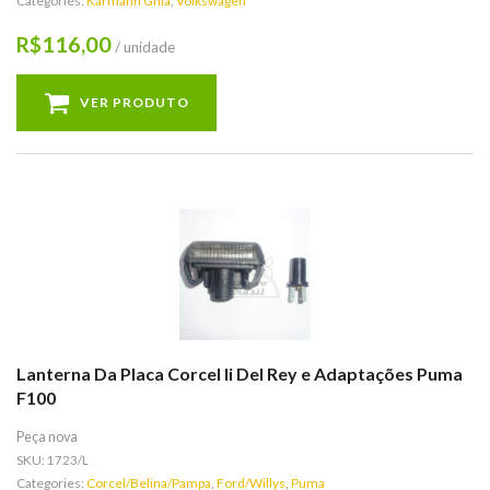
Categories:
Karmann Ghia
,
Volkswagen
116,00
R$
/ unidade
VER PRODUTO
Lanterna Da Placa Corcel Ii Del Rey e Adaptações Puma
F100
Peça nova
SKU:
1723/L
Categories:
Corcel/Belina/Pampa
,
Ford/Willys
,
Puma