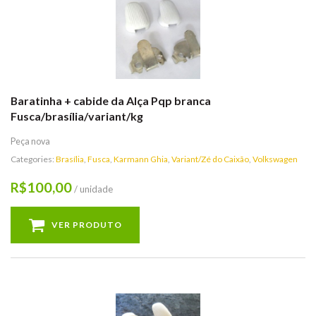
Baratinha + cabide da Alça Pqp branca
Fusca/brasília/variant/kg
Peça nova
Categories:
Brasília
,
Fusca
,
Karmann Ghia
,
Variant/Zé do Caixão
,
Volkswagen
100,00
R$
/ unidade
VER PRODUTO