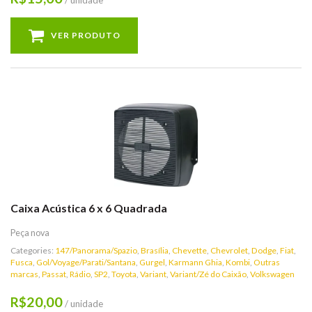
/ unidade
VER PRODUTO
Caixa Acústica 6 x 6 Quadrada
Peça nova
Categories:
147/Panorama/Spazio
,
Brasília
,
Chevette
,
Chevrolet
,
Dodge
,
Fiat
,
Fusca
,
Gol/Voyage/Parati/Santana
,
Gurgel
,
Karmann Ghia
,
Kombi
,
Outras
marcas
,
Passat
,
Rádio
,
SP2
,
Toyota
,
Variant
,
Variant/Zé do Caixão
,
Volkswagen
20,00
R$
/ unidade