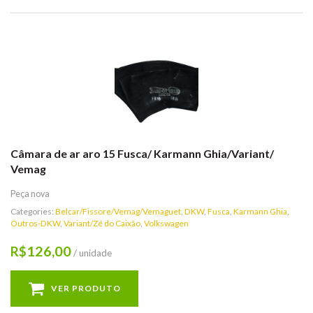
Câmara de ar aro 15 Fusca/ Karmann Ghia/Variant/
Vemag
Peça nova
Categories:
Belcar/Fissore/Vemag/Vemaguet
,
DKW
,
Fusca
,
Karmann Ghia
,
Outros-DKW
,
Variant/Zé do Caixão
,
Volkswagen
126,00
R$
/ unidade
VER PRODUTO