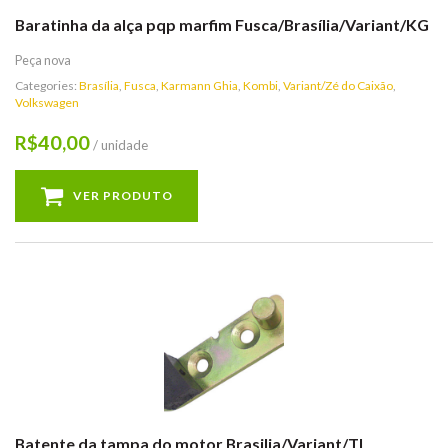
Baratinha da alça pqp marfim Fusca/Brasília/Variant/KG
Peça nova
Categories:
Brasília
,
Fusca
,
Karmann Ghia
,
Kombi
,
Variant/Zé do Caixão
,
Volkswagen
40,00
R$
/ unidade
VER PRODUTO
Batente da tampa do motor Brasilia/Variant/TL