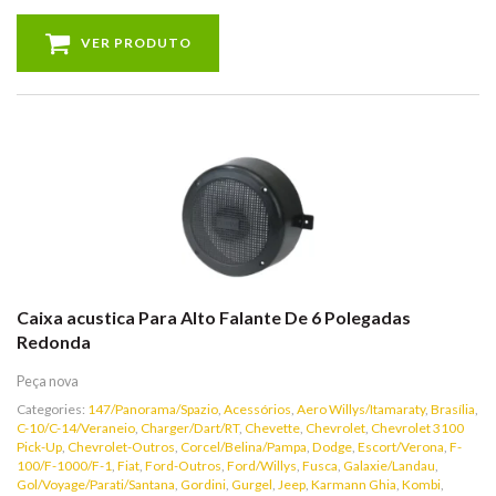
VER PRODUTO
Caixa acustica Para Alto Falante De 6 Polegadas
Redonda
Peça nova
Categories:
147/Panorama/Spazio
,
Acessórios
,
Aero Willys/Itamaraty
,
Brasília
,
C-10/C-14/Veraneio
,
Charger/Dart/RT
,
Chevette
,
Chevrolet
,
Chevrolet 3100
Pick-Up
,
Chevrolet-Outros
,
Corcel/Belina/Pampa
,
Dodge
,
Escort/Verona
,
F-
100/F-1000/F-1
,
Fiat
,
Ford-Outros
,
Ford/Willys
,
Fusca
,
Galaxie/Landau
,
Gol/Voyage/Parati/Santana
,
Gordini
,
Gurgel
,
Jeep
,
Karmann Ghia
,
Kombi
,