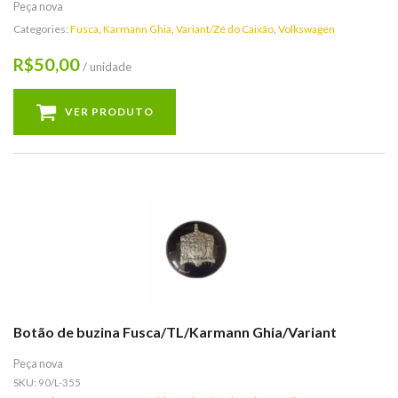
Peça nova
Categories:
Fusca
,
Karmann Ghia
,
Variant/Zé do Caixão
,
Volkswagen
50,00
R$
/ unidade
VER PRODUTO
Botão de buzina Fusca/TL/Karmann Ghia/Variant
Peça nova
SKU:
90/L-355