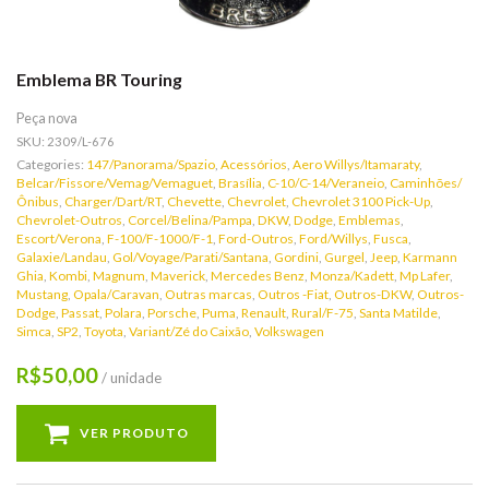
Emblema BR Touring
Peça nova
SKU:
2309/L-676
Categories:
147/Panorama/Spazio
,
Acessórios
,
Aero Willys/Itamaraty
,
Belcar/Fissore/Vemag/Vemaguet
,
Brasília
,
C-10/C-14/Veraneio
,
Caminhões/
Ônibus
,
Charger/Dart/RT
,
Chevette
,
Chevrolet
,
Chevrolet 3100 Pick-Up
,
Chevrolet-Outros
,
Corcel/Belina/Pampa
,
DKW
,
Dodge
,
Emblemas
,
Escort/Verona
,
F-100/F-1000/F-1
,
Ford-Outros
,
Ford/Willys
,
Fusca
,
Galaxie/Landau
,
Gol/Voyage/Parati/Santana
,
Gordini
,
Gurgel
,
Jeep
,
Karmann
Ghia
,
Kombi
,
Magnum
,
Maverick
,
Mercedes Benz
,
Monza/Kadett
,
Mp Lafer
,
Mustang
,
Opala/Caravan
,
Outras marcas
,
Outros -Fiat
,
Outros-DKW
,
Outros-
Dodge
,
Passat
,
Polara
,
Porsche
,
Puma
,
Renault
,
Rural/F-75
,
Santa Matilde
,
Simca
,
SP2
,
Toyota
,
Variant/Zé do Caixão
,
Volkswagen
50,00
R$
/ unidade
VER PRODUTO