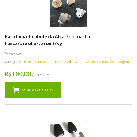
Baratinha + cabide da Alça Pqp marfim
Fusca/brasília/variant/kg
Peça nova
Categories:
Brasília
,
Fusca
,
Karmann Ghia
,
Variant/Zé do Caixão
,
Volkswagen
100,00
R$
/ unidade
VER PRODUTO