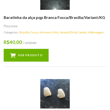
Baratinha da alça pqp Branca Fusca/Brasília/Variant/KG
Peça nova
Categories:
Brasília
,
Fusca
,
Karmann Ghia
,
Variant/Zé do Caixão
,
Volkswagen
40,00
R$
/ unidade
VER PRODUTO