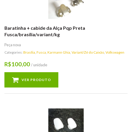
Baratinha + cabide da Alça Pqp Preta
Fusca/brasília/variant/kg
Peça nova
Categories:
Brasília
,
Fusca
,
Karmann Ghia
,
Variant/Zé do Caixão
,
Volkswagen
100,00
R$
/ unidade
VER PRODUTO