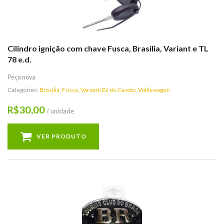
Cilindro ignição com chave Fusca, Brasilia, Variant e TL
78 e.d.
Peça nova
Categories:
Brasília
,
Fusca
,
Variant/Zé do Caixão
,
Volkswagen
30,00
R$
/ unidade
VER PRODUTO