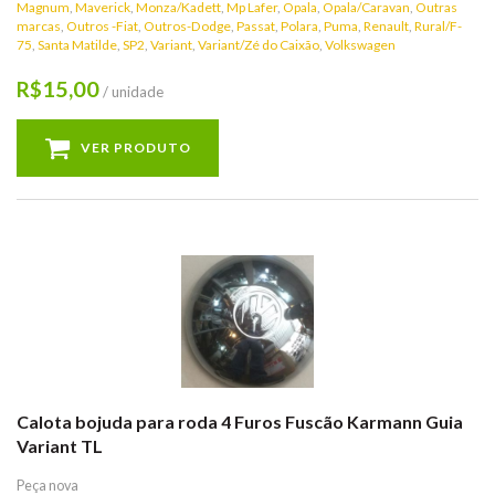
Magnum
,
Maverick
,
Monza/Kadett
,
Mp Lafer
,
Opala
,
Opala/Caravan
,
Outras
marcas
,
Outros -Fiat
,
Outros-Dodge
,
Passat
,
Polara
,
Puma
,
Renault
,
Rural/F-
75
,
Santa Matilde
,
SP2
,
Variant
,
Variant/Zé do Caixão
,
Volkswagen
15,00
R$
/ unidade
VER PRODUTO
Calota bojuda para roda 4 Furos Fuscão Karmann Guia
Variant TL
Peça nova