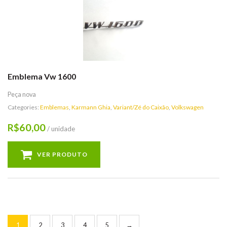
Emblema Vw 1600
Peça nova
Categories:
Emblemas
,
Karmann Ghia
,
Variant/Zé do Caixão
,
Volkswagen
60,00
R$
/ unidade
VER PRODUTO
1
2
3
4
5
→