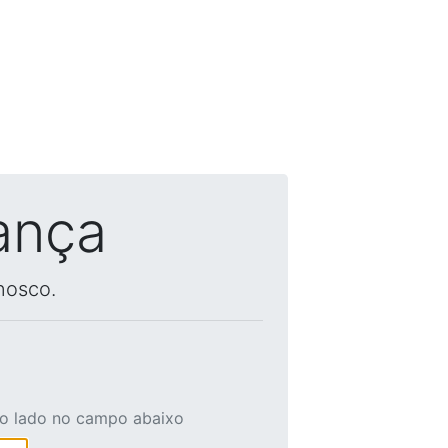
ança
nosco.
ao lado no campo abaixo