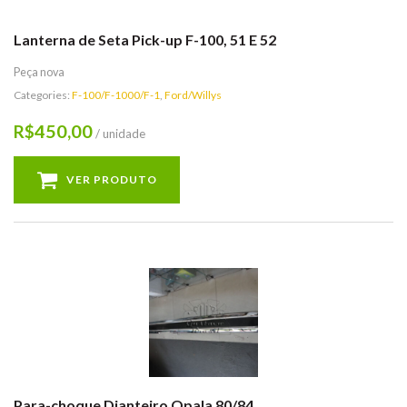
Lanterna de Seta Pick-up F-100, 51 E 52
Peça nova
Categories:
F-100/F-1000/F-1
,
Ford/Willys
450,00
R$
/ unidade
VER PRODUTO
Para-choque Dianteiro Opala 80/84