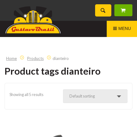
MENU
Home
Products
dianteiro
Product tags dianteiro
Showing all 5 results
Default sorting