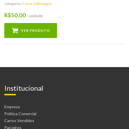
Categories:
Fusca
,
Volkswagen
50,00
R$
/ unidade
VER PRODUTO
Institucional
Empresa
Política Comercial
Carros Vendidos
Parceiros