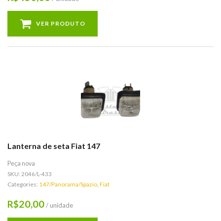
VER PRODUTO
Lanterna de seta Fiat 147
Peça nova
SKU:
2046/L-433
Categories:
147/Panorama/Spazio
,
Fiat
20,00
R$
/ unidade