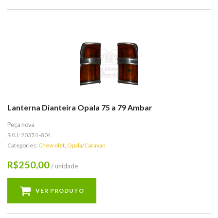
Lanterna Dianteira Opala 75 a 79 Ambar
Peça nova
SKU:
2037/L-804
Categories:
Chevrolet
,
Opala/Caravan
250,00
R$
/ unidade
VER PRODUTO