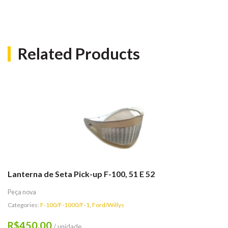
Related Products
Lanterna de Seta Pick-up F-100, 51 E 52
Peça nova
Categories:
F-100/F-1000/F-1
,
Ford/Willys
450,00
R$
/ unidade