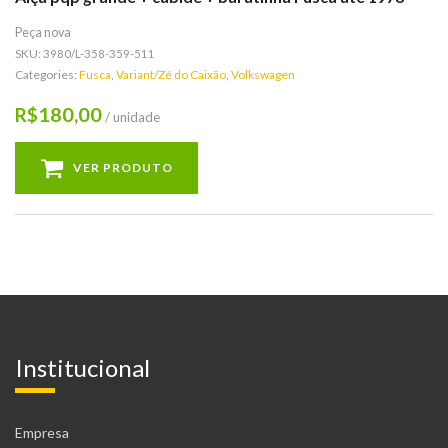
Peça nova
SKU:
3980/L-358-359-511
Categories:
Fusca
,
Variant/Zé do Caixão
,
Volkswagen
180,00
R$
/ unidade
VER PRODUTO
Institucional
Empresa