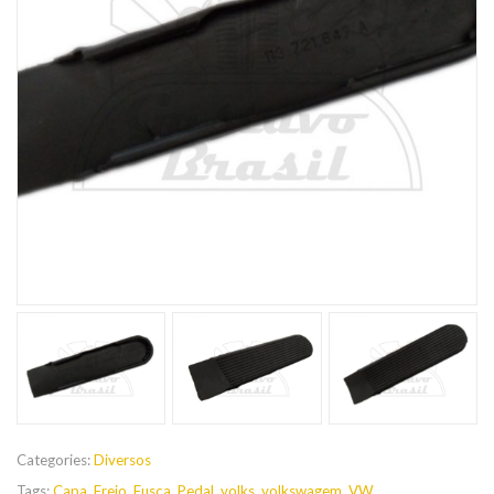
Categories:
Diversos
Tags:
Capa
,
Freio
,
Fusca
,
Pedal
,
volks
,
volkswagem
,
VW