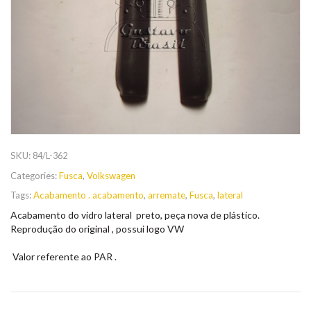
SKU:
84/L-362
Categories:
Fusca
,
Volkswagen
Tags:
Acabamento . acabamento
,
arremate
,
Fusca
,
lateral
Acabamento do vidro lateral preto, peça nova de plástico.
Reprodução do original , possui logo VW
Valor referente ao PAR .