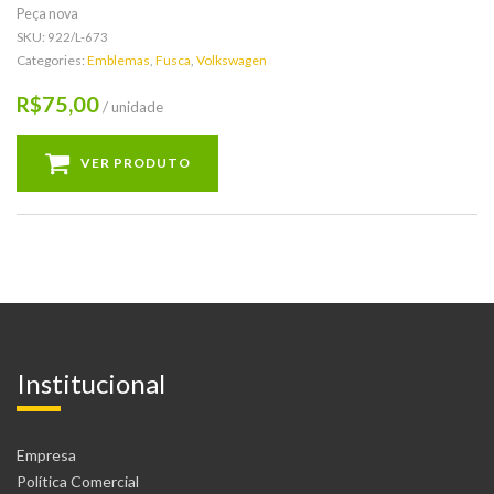
Peça nova
SKU:
922/L-673
Categories:
Emblemas
,
Fusca
,
Volkswagen
75,00
R$
/ unidade
VER PRODUTO
Institucional
Empresa
Política Comercial