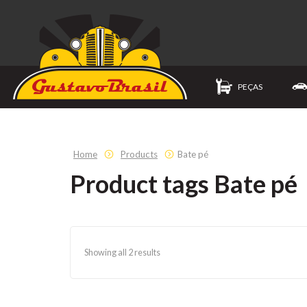
PEÇAS
Home
Products
Bate pé
Product tags Bate pé
Showing all 2 results