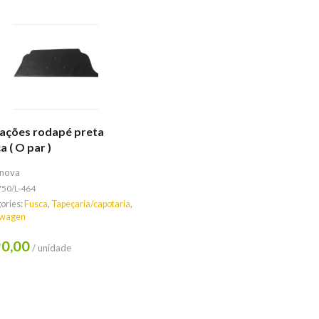
ações rodapé preta
a ( O par )
 nova
750/L-464
ories:
Fusca
,
Tapeçaria/capotaria
,
swagen
0,00
/ unidade