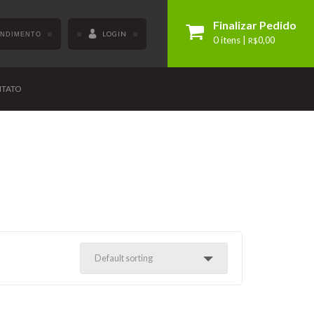
Finalizar Pedido
LOGIN
ENDIMENTO
0 itens |
R$
0,00
TATO
Default sorting