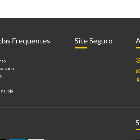
das Frequentes
Site Seguro
A
nto
ancário
s
na loja
S