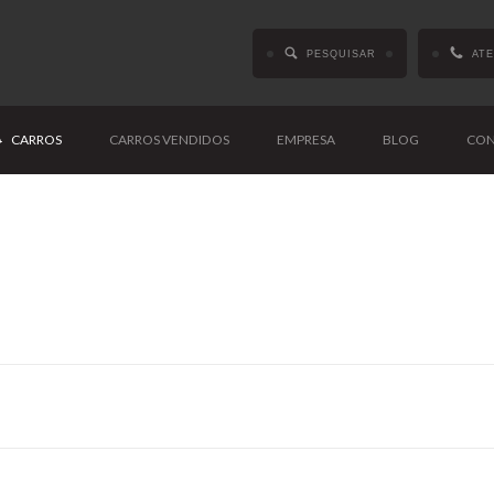
PESQUISAR
AT
CARROS
CARROS VENDIDOS
EMPRESA
BLOG
CON