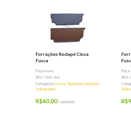
Forrações Rodapé Cinza
Forr
Fusca
Fusc
Peça nova
Peça
SKU:
749/L-465
SKU:
Categories:
Fusca
,
Tapeçaria/capotaria
,
Categ
Volkswagen
Volk
40,00
9
R$
R$
/ unidade