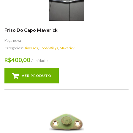
Friso Do Capo Maverick
Peça nova
Categories:
Diversos
,
Ford/Willys
,
Maverick
400,00
R$
/ unidade
VER PRODUTO