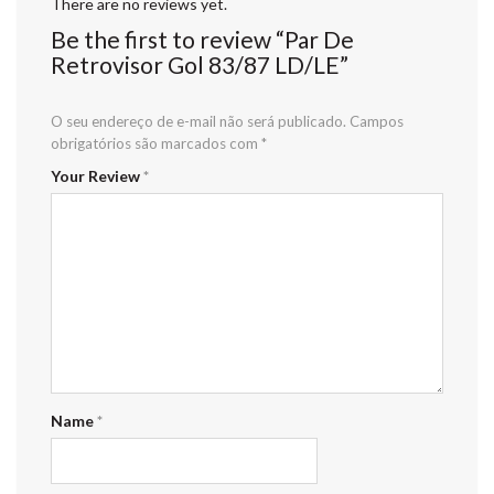
There are no reviews yet.
Be the first to review “Par De
Retrovisor Gol 83/87 LD/LE”
O seu endereço de e-mail não será publicado.
Campos
obrigatórios são marcados com
*
Your Review
*
Name
*