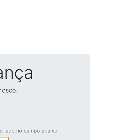
ança
nosco.
ao lado no campo abaixo