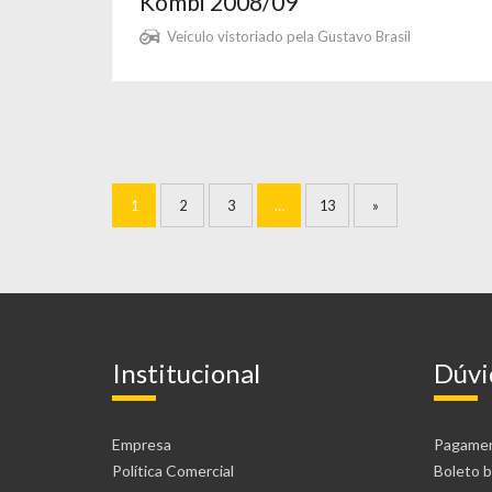
Kombi 2008/09
Veículo vistoriado pela Gustavo Brasil
1
2
3
…
13
»
Institucional
Dúvi
Empresa
Pagame
Política Comercial
Boleto b