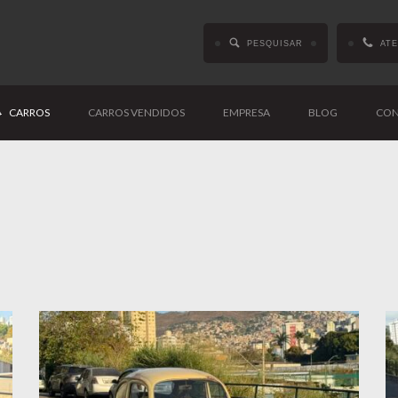
PESQUISAR
AT
CARROS
CARROS VENDIDOS
EMPRESA
BLOG
CON