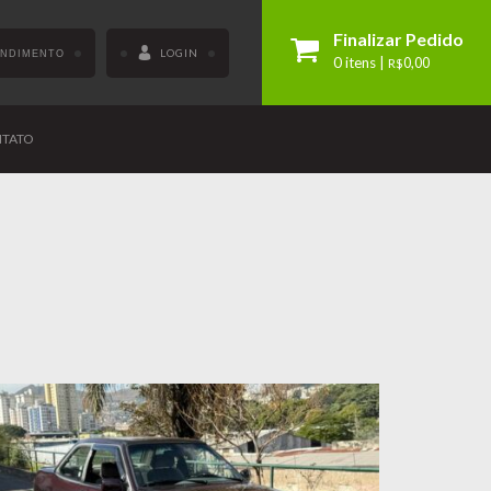
Finalizar Pedido
LOGIN
ENDIMENTO
0 itens |
R$
0,00
TATO