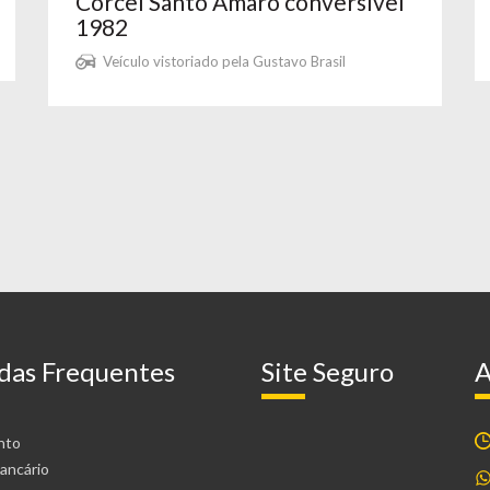
Corcel Santo Amaro conversível
1982
Veículo vistoriado pela Gustavo Brasil
das Frequentes
Site Seguro
A
nto
ancário