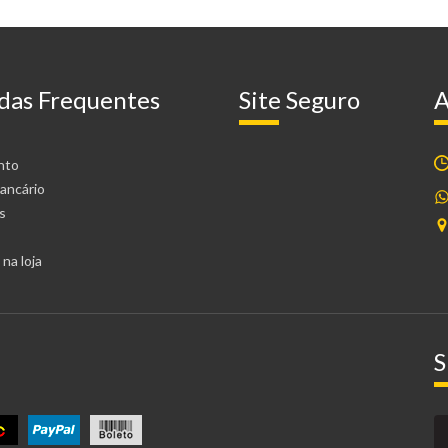
das Frequentes
Site Seguro
A
nto
ancário
s
na loja
S