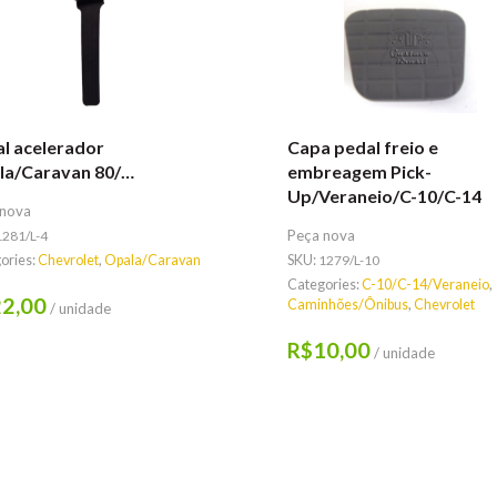
l acelerador
Capa pedal freio e
la/Caravan 80/…
embreagem Pick-
Up/Veraneio/C-10/C-14
 nova
Peça nova
1281/L-4
ories:
Chevrolet
,
Opala/Caravan
SKU:
1279/L-10
Categories:
C-10/C-14/Veraneio
,
2,00
Caminhões/Ônibus
,
Chevrolet
/ unidade
10,00
R$
/ unidade