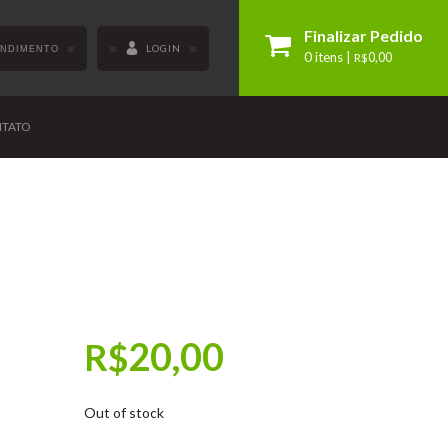
Finalizar Pedido
LOGIN
ENDIMENTO
0 itens |
R$
0,00
TATO
20,00
R$
Out of stock