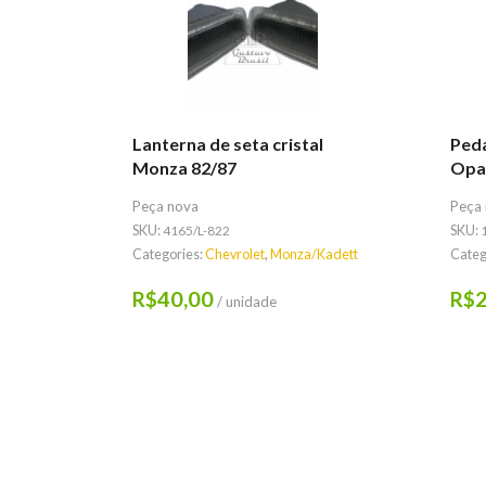
Lanterna de seta cristal
Peda
Monza 82/87
Opa
Peça nova
Peça
SKU:
4165/L-822
SKU:
Categories:
Chevrolet
,
Monza/Kadett
Categ
40,00
2
R$
R$
/ unidade