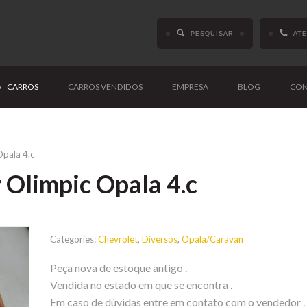
PESQUISAR
AT
CARROS
CARROS VENDIDOS
EMPRESA
BLOG
CON
Opala 4.c
 Olimpic Opala 4.c
Categories:
Chevrolet
,
Diversos
,
Opala/Caravan
Peça nova de estoque antigo .
Vendida no estado em que se encontra .
Em caso de dúvidas entre em contato com o vendedor .