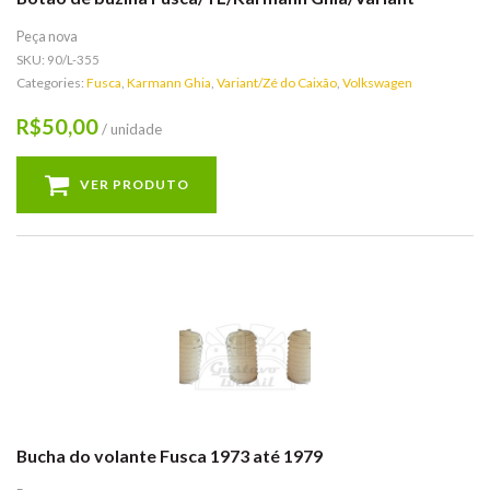
Peça nova
SKU:
90/L-355
Categories:
Fusca
,
Karmann Ghia
,
Variant/Zé do Caixão
,
Volkswagen
50,00
R$
/ unidade
VER PRODUTO
Bucha do volante Fusca 1973 até 1979