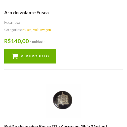
Aro do volante Fusca
Peça nova
Categories:
Fusca
,
Volkswagen
140,00
R$
/ unidade
VER PRODUTO
Botão de buzina Fusca/TL/Karmann Ghia/Variant