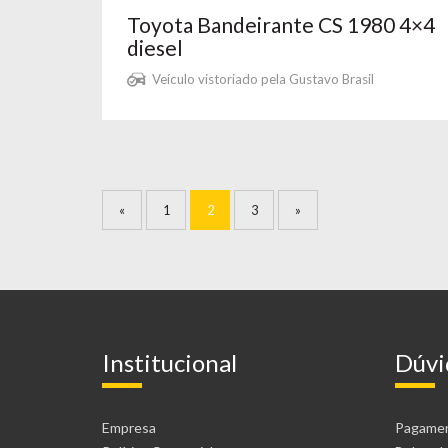
Toyota Bandeirante CS 1980 4×4
diesel
Veículo vistoriado pela Gustavo Brasil
«
1
2
3
»
Institucional
Dúvi
Empresa
Pagame