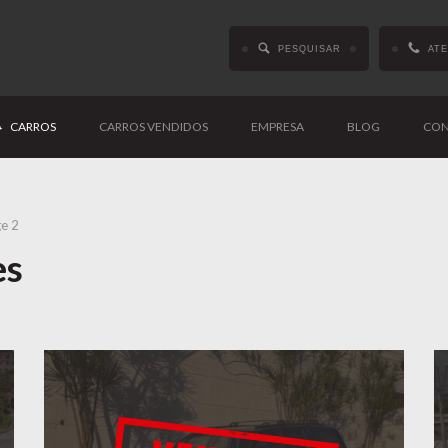
PESQUISAR
AT
CARROS
CARROS VENDIDOS
EMPRESA
BLOG
CON
e 2
es