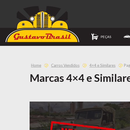
PEÇAS
Home
Carros Vendidos
4×4 e Similares
Pag
Marcas 4×4 e Similar