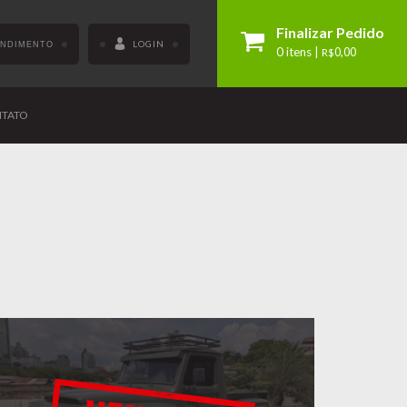
Finalizar Pedido
LOGIN
ENDIMENTO
0 itens |
R$
0,00
TATO