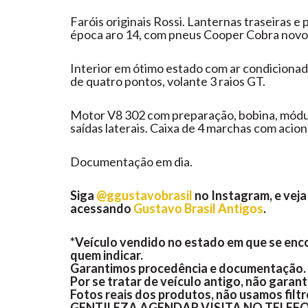
Faróis originais Rossi. Lanternas traseiras e 
época aro 14, com pneus Cooper Cobra novos
Interior em ótimo estado com ar condiciona
de quatro pontos, volante 3 raios GT.
Motor V8 302 com preparação, bobina, módul
saídas laterais. Caixa de 4 marchas com acio
Documentação em dia.
Siga
@ggustavobrasil
no Instagram
, e ve
acessando
Gustavo Brasil Antigos
.
*Veículo vendido no estado em que se enco
quem indicar.
Garantimos procedência e documentação.
Por se tratar de veículo antigo, não garant
Fotos reais dos produtos, não usamos filt
GENTILEZA AGENDAR VISITA NO TELEFON