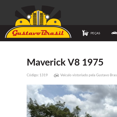
PEÇAS
Maverick V8 1975
Código: 1319
Veículo vistoriado pela Gustavo Brasi