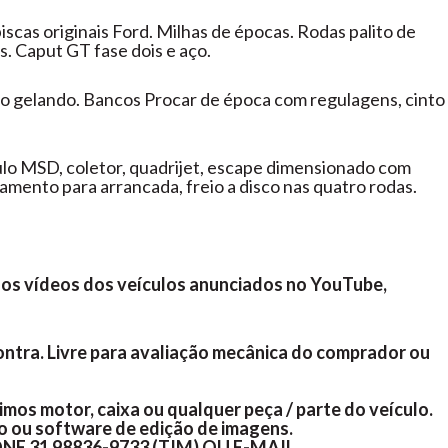
piscas originais Ford. Milhas de épocas. Rodas palito de
. Caput GT fase dois e aço.
do gelando. Bancos Procar de época com regulagens, cinto
o MSD, coletor, quadrijet, escape dimensionado com
namento para arrancada, freio a disco nas quatro rodas.
ja os vídeos dos veículos anunciados no YouTube,
ntra. Livre para avaliação mecânica do comprador ou
imos motor, caixa ou qualquer peça / parte do veículo.
ro ou software de edição de imagens.
E 31 98836-9733 (TIM) OU E-MAIL