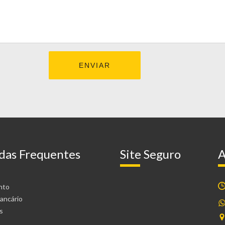
das Frequentes
Site Seguro
A
nto
ancário
s