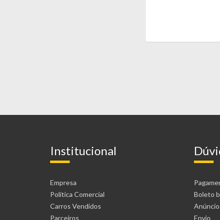
Institucional
Dúvi
Empresa
Pagame
Política Comercial
Boleto b
Carros Vendidos
Anúncio
Parceiros
Envio