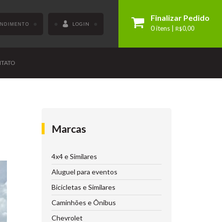
Finalizar Pedido
LOGIN
ENDIMENTO
0 itens |
R$
0,00
TATO
Marcas
4x4 e Similares
Aluguel para eventos
Bicicletas e Similares
Caminhões e Ônibus
Chevrolet