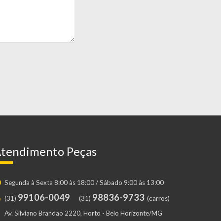
tendimento Peças
Segunda à Sexta 8:00 às 18:00 / Sábado 9:00 às 13:00
99106-0049
98836-9733
(31)
(31)
(carros)
Av. Silviano Brandao 2220, Horto - Belo Horizonte/MG