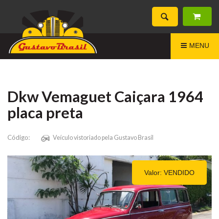
MENU
Dkw Vemaguet Caiçara 1964
placa preta
Código:
Veículo vistoriado pela Gustavo Brasil
Valor: VENDIDO