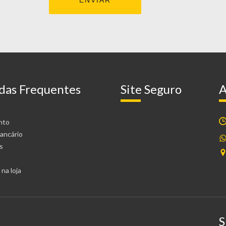
das Frequentes
Site Seguro
A
nto
ancário
s
na loja
S