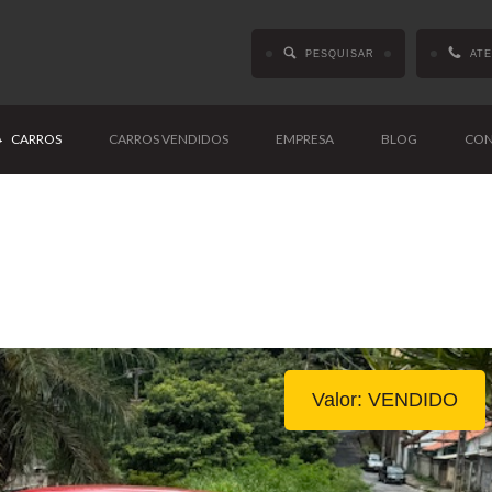
PESQUISAR
AT
CARROS
CARROS VENDIDOS
EMPRESA
BLOG
CON
Valor: VENDIDO