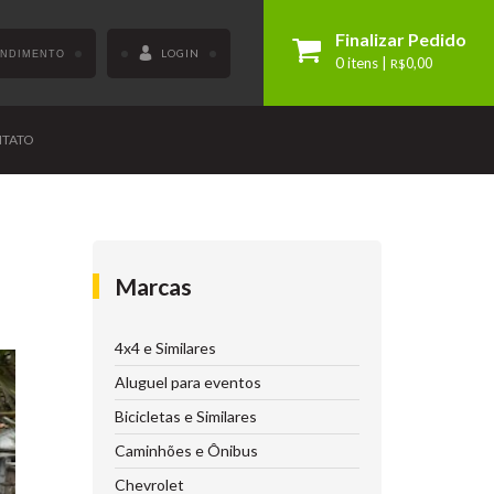
Finalizar Pedido
LOGIN
ENDIMENTO
0 itens |
R$
0,00
TATO
Marcas
4x4 e Similares
Aluguel para eventos
Bicicletas e Similares
Caminhões e Ônibus
Chevrolet