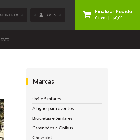
Finalizar Pedido
LOGIN
ENDIMENTO
0 itens |
R$
0,00
TATO
Marcas
4x4 e Similares
Aluguel para eventos
Bicicletas e Similares
Caminhões e Ônibus
Chevrolet