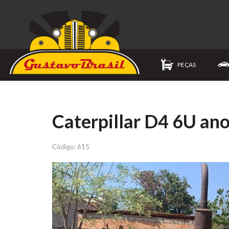
PEÇAS
Caterpillar D4 6U an
Código: 615