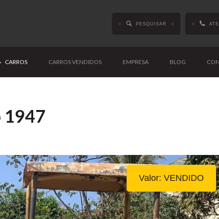
PESQUISAR
AT
CARROS
CARROS VENDIDOS
EMPRESA
BLOG
CON
o 1947
Valor: VENDIDO